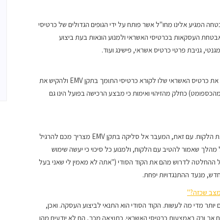
שי תיבות: Europay MasterCard Visa תקן אבטחה המגיע אלינו מחו"ל אשר פותח על ידי הגופים הגדולים של כרטיסי
בטחת העסקאות בכרטיסי האשראי ולמנוע הונאות בעת ביצוע
גנטי, גניבת פרטי כרטיס אשראי, פישינג ועוד.
קורא כרטיסים בתקן EMV לחנויות פיזיות:על הלקוח להצמיד את כרטיס האשראי שלו לקורא כרטיסי התומך בתקן EMV ולהקיש את
הכספומט) כחלק מהזיהוי ואימות כי מבצע הרכישה בפועל הינו גם
כבעלי עסקים, הדבר האחרון שיש לכם עניין בו הוא "לחנך" את הלקוח. עם זאת, המעבר אל סליקה בתקן EMV מצריך מכם להרגיל
לך שאמור להטיב עם הלקוח, ולמנוע כל סיכוי כי יעשה שימוש
ל ההחלטה לדרוש מהם את הקוד הסודי ("אתה לא מאמין לי שאני בעל
חדש, מנעד ההתנגדויות יפחת.
מצב שכזה?"
שתמשים במסופון סליקה בתקן EMV, אין לכם יותר מדי מה לעשות. הקוד הסודי הוא התנאי לביצוע העסקה. ואכן,
אך ורק באמצעות כרטיסי האשראי. כתוצאה מכך, הם לא יודעים מהו