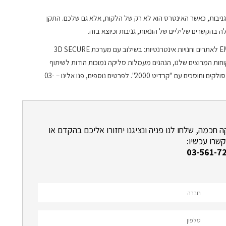
הונאות וגניבות, כאשר האינטרס הוא לא רק של הלקוח, אלא גם שלכם. התקן
בהקשרים שליליים של הונאות, גניבות וכיוצא בזה.
ניתן לרכוש דרכנו מכשירי סליקה בתקן EMV העולמי! תקן EMV לאתרים וחנויות אינטרנטיות: בשילוב עם מערכת 3D SECURE
ות המרוצים שלנו, הנהנים מעמלות סליקה נמוכות הודות לשיתוף
הפעולה שיש לנו אל מול חברות האשראי. מבצעים עסקאות, סולקים וחוסכים עם "קרדיט 2000". לפרטים נוספים, פנו אלינו – 03-
כמה, שלחו לנו פניה ונציגנו יחזורו אליכם בהקדם או
שרו עכשיו:
03-561-7