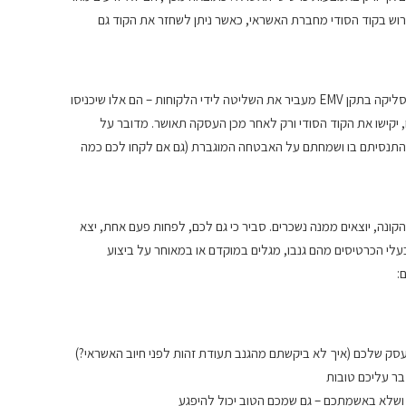
וש בקוד הסודי מחברת האשראי, כאשר ניתן לשחזר את הקוד גם
סליקה בתקן EMV "חוסכת" מכם את פעולת הגיהוץ. מסופון סליקה בתקן EMV מעביר את השליטה לידי הלקוחות – הם אלו שיכניסו
, יקישו את הקוד הסודי ורק לאחר מכן העסקה תאושר. מדובר על
ם התנסיתם בו ושמחתם על האבטחה המוגברת (גם אם לקחו לכם כמה
קונה, יוצאים ממנה נשכרים. סביר כי גם לכם, לפחות פעם אחת, יצא
בעלי הכרטיסים מהם גנבו, מגלים במוקדם או במאוחר על ביצוע
:
עסק שלכם (איך לא ביקשתם מהגנב תעודת זהות לפני חיוב האשראי?)
בר עליכם טובות
 ושלא באשמתכם – גם שמכם הטוב יכול להיפגע