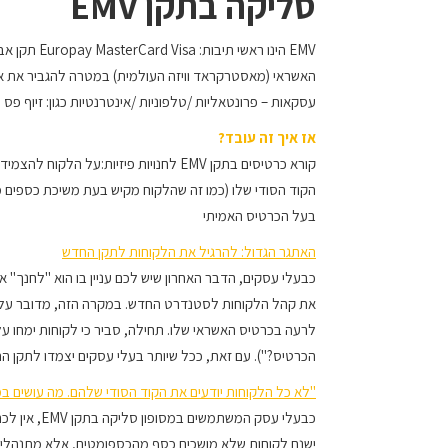
סליקה בתקן EMV
EMV הינו רא
האשראי (מאסטרקראד וויזה העולמית) במטרה להגביר את א
עסקאות – פרונטאליות /טלפוניות /אינטרנטיות כגון: זיוף פס מ
אז איך זה עובד?
הקוד הסודי שלו (כמו זה שהלקוח מקיש בעת משיכת כספים מ
בעל הכרטיס האמיתי
האתגר הגדול: להרגיל את הלקוחות לתקן החדש
את קהל הלקוחות לסטנדרט החדש. במקרה הזה, מדובר על מה
לרעה בכרטיס האשראי שלו. תחילה, סביר כי לקוחות ימחו ע
הכרטיס?"). עם זאת, ככל שיותר בעלי עסקים יצמדו לתקן ה
"לא כל הלקוחות יודעים את הקוד הסודי שלהם. מה עושים ב
כבעלי עסק המ
ישנם לקוחות שלא מושכים כסף מהכספומטים, אלא מתנהלים 