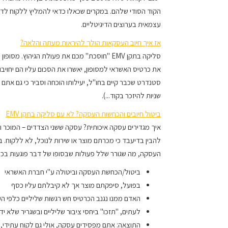
הקוד הסודי שלהם. במקרים שכאלו כדאי להמליץ ללקוח לדר
עצמאית בערוצים הדיגיטליים.
אז איך חיוב העסקאות הולך להיראות מעתה והלאה?
את כרטיס האשראי למסופון, יאשרו את הסכום עליו הם יחויבו
סטנדרט שכבר קיים בחו"ל, יעילותו הוכחה וסביר כי גם את
שניות להיזכר בקוד...).
ביטול חיובים והכחשות העסקה? לא עם סליקה בתקן EMV
איך מגדירים עסקה איכותית? עסקה ששני הצדדים – המוכר וה
להבין בדיעבד כי מכרתם מוצר או שירות לנוכל, לא ללקוח. 
העסקה, מה שגורר שלל פעולות שבסופו של דבר פוגעות בכם
ביטול/הכחשת העסקה וביטולה ע"י חברת האשראי
בפועל, סיפקתם מוצר אך לא קיבלתם עליו כסף
האדם ממנו נגנב הכרטיס חש רגשות שליליים כלפי ה
לעתים, "תזכו" ביחסי ציבור שליליים ובשגריר שלא יד
התוצאה: אתם מפסידים עסקה, אולי גם לקוח עתידי,